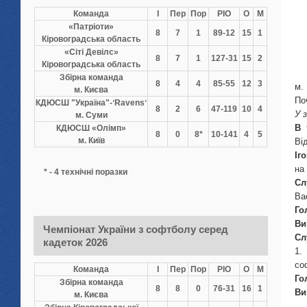
Команда
І
Пер
Пор
РІО
О
М
«Патріоти»
8
7
1
89-12
15
1
Кіровоградська область
«Сіті Девілс»
8
7
1
127-31
15
2
Кіровоградська область
Збірна команда
8
4
4
85-55
12
3
м. Києва
По
КДЮСШ "Україна"-ʼRavensʼ
8
2
6
47-119
10
4
У 
м. Суми
В 
КДЮСШ «Олімп»
8
0
8*
10-141
4
5
м. Київ
Ві
Іг
на
* - 4 технічні поразки
Сл
Ва
Го
Ви
Чемпіонат України з софтболу серед
Сл
кадеток 2026
1.
со
Команда
І
Пер
Пор
РІО
О
М
Го
Збірна команда
8
8
0
76-31
16
1
Ви
м. Києва