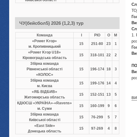
Київської області
Сл
ТО
Го
ЧУ(бейсбол5) 2026 (1,2,3) тур
Ви
Сл
1.
Команда
І
РІО
О
М
«Power Krop»
ро
15
251-80
23
1
м. Кропивницький
Го
«Power Krop U18»
Ви
15
318-101
22
2
Кіровоградська область
Збірна команда
ПО
Рівненської області
15
196-174
18
3
Ви
«КОЛОС»
ро
Збірна команда
15
199-176
14
4
м. Києва
«ЯБ ВІДБИВ»
15
152-151
13
5
Житомирська область
ВИ
КДЮСШ «УКРАЇНА»-«Ravens»
15
160-199
9
6
м. Суми
Збірна команда
15
76-299
5
7
Київської області
«East Side»
15
97-269
4
8
Донецька область