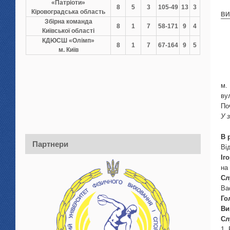
«Патріоти»
8
5
3
105-49
13
3
Кіровоградська область
ВИ
Збірна команда
8
1
7
58-171
9
4
Київської області
КДЮСШ «Олімп»
8
1
7
67-164
9
5
м. Київ
ву
По
У 
В 
Партнери
Ві
Іг
на
Сл
Ва
Го
Ви
Сл
1.