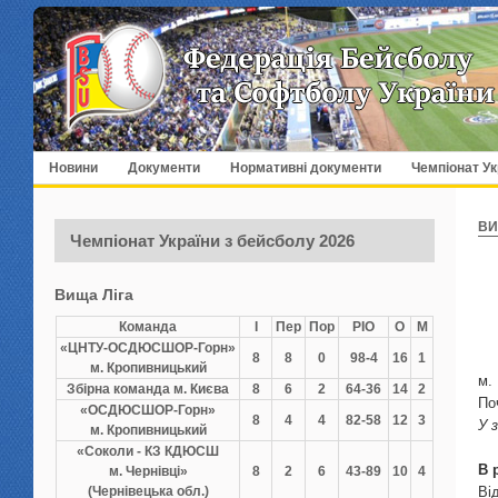
Новини
Документи
Нормативні документи
Чемпіонат Ук
ВИ
Чемпіонат України з бейсболу 2026
Вища Ліга
Команда
І
Пер
Пор
РІО
О
М
«ЦНТУ-ОСДЮСШОР-Горн»
8
8
0
98-4
16
1
м. Кропивницький
Збірна команда м. Києва
8
6
2
64-36
14
2
По
«ОСДЮСШОР-Горн»
8
4
4
82-58
12
3
У 
м. Кропивницький
«Соколи - КЗ КДЮСШ
В 
м. Чернівці»
8
2
6
43-89
10
4
(Чернівецька обл.)
Ві