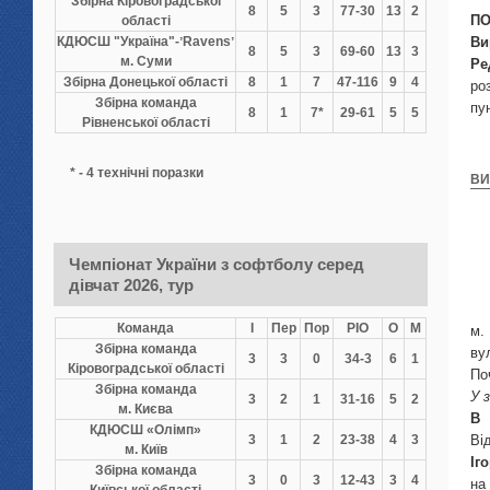
Збірна Кіровоградської
8
5
3
77-30
13
2
ПО
області
КДЮСШ "Україна"-ʼRavensʼ
Ви
8
5
3
69-60
13
3
м. Суми
Ре
Збірна Донецької області
8
1
7
47-116
9
4
ро
Збірна команда
пу
8
1
7*
29-61
5
5
Рівненської області
* - 4 технічні поразки
ВИ
Чемпіонат України з софтболу серед
дівчат 2026, тур
Команда
І
Пер
Пор
РІО
О
М
Збірна команда
ву
3
3
0
34-3
6
1
Кіровоградської області
По
Збірна команда
У 
3
2
1
31-16
5
2
м. Києва
В
КДЮСШ «Олімп»
3
1
2
23-38
4
3
Ві
м. Київ
Іг
Збірна команда
3
0
3
12-43
3
4
на