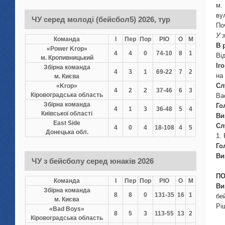
ву
ЧУ серед молоді (бейсбол5) 2026, тур
По
У 
Команда
І
Пер
Пор
РІО
О
М
В 
«Power Krop»
4
4
0
74-10
8
1
Ві
м. Кропивницький
Іг
Збірна команда
4
3
1
69-22
7
2
на
м. Києва
Сл
«Krop»
4
2
2
37-46
6
3
Кіровоградська область
Ва
Збірна команда
Го
4
1
3
36-48
5
4
Київської області
Ви
East Side
Сл
4
0
4
18-108
4
5
Донецька обл.
1.
Го
Ви
ЧУ з бейсболу серед юнаків 2026
ПО
Команда
І
Пер
Пор
РІО
О
М
Ви
Збірна команда
8
8
0
131-35
16
1
бе
м. Києва
Рі
«Bad Boys»
8
5
3
113-55
13
2
Кіровоградська область