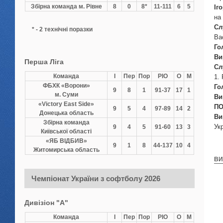
Збірна команда м. Рівне
8
0
8*
11-111
6
5
Іг
на
Сл
* - 2 технічні поразки
Ва
Го
Ви
Перша Ліга
Сл
Команда
І
Пер
Пор
РІО
О
М
1.
ФБХК «Ворони»
Го
9
8
1
91-37
17
1
м. Суми
Ви
«Victory East Side»
ПО
9
5
4
97-89
14
2
Донецька область
Ви
Збірна команда
Ук
9
4
5
91-60
13
3
Київської області
«ЯБ ВІДБИВ»
9
1
8
44-137
10
4
Житомирська область
ВИ
Чемпіонат України з софтболу 2026
Дивізіон "А"
Команда
І
Пер
Пор
РІО
О
М