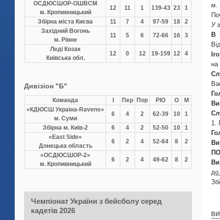
ОСДЮCШОР-ОШВСМ
12
11
1
139-43
23
1
м. Кропивницький
По
Збірна міста Києва
11
7
4
97-59
18
2
У 
Західний Вогонь
В 
11
5
6
72-66
16
3
м. Рівне
Ві
Леді Козак
12
0
12
19-159
12
4
Іг
Київська обл.
на
Сл
Ва
Дивізіон "Б"
Го
Команда
І
Пер
Пор
РІО
О
М
Ви
«КДЮСШ Україна-Ravens»
Сл
6
4
2
62-39
10
1
м. Суми
1.
Збірна м. Київ-2
6
4
2
52-50
10
1
Го
«East Side»
6
2
4
52-64
8
2
Ви
Донецька область
ПО
«ОСДЮСШОР-2»
6
2
4
49-62
8
2
Ви
м. Кропивницький
до
Зб
Чемпіонат України з бейсболу серед
кадетів 2026
ВИ