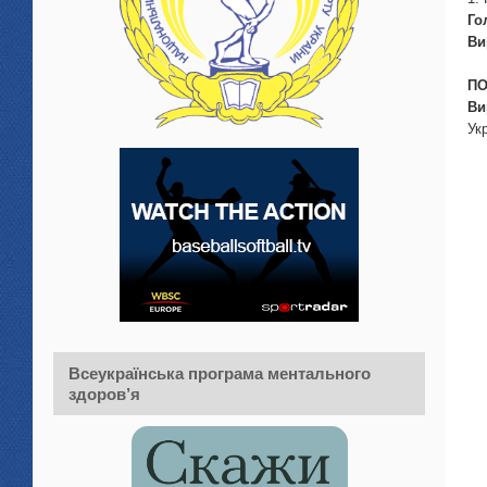
Го
Ви
ПО
Ви
Ук
Всеукраїнська програма ментального
здоров’я