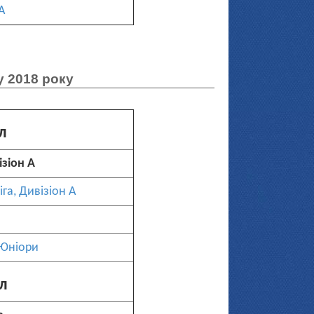
А
у 2018 року
л
ізіон А
га, Дивізіон А
 Юніори
л