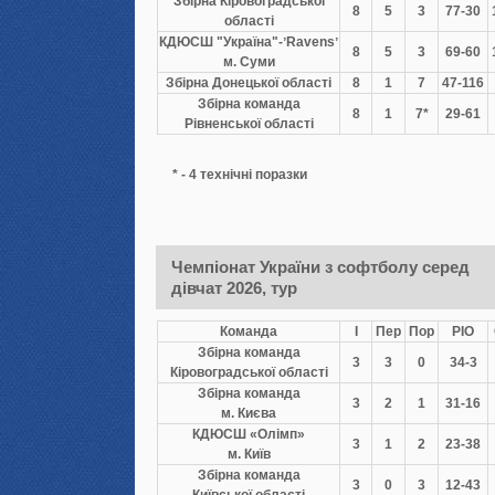
Збірна Кіровоградської
8
5
3
77-30
області
КДЮСШ "Україна"-ʼRavensʼ
8
5
3
69-60
м. Суми
Збірна Донецької області
8
1
7
47-116
Збірна команда
8
1
7*
29-61
Рівненської області
* - 4 технічні поразки
Чемпіонат України з софтболу серед
дівчат 2026, тур
Команда
І
Пер
Пор
РІО
Збірна команда
3
3
0
34-3
Кіровоградської області
Збірна команда
3
2
1
31-16
м. Києва
КДЮСШ «Олімп»
3
1
2
23-38
м. Київ
Збірна команда
3
0
3
12-43