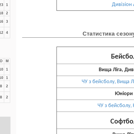
Дивізіон 
23
1
18
2
16
3
12
4
Статистика сезон
Бейсбо
О
М
Вища Ліга, Див
10
1
10
1
ЧУ з бейсболу, Вища Лі
8
2
Юніори
8
2
ЧУ з бейсболу,
Софтбо