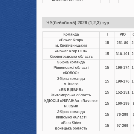
Київської області
ЧУ(бейсбол5) 2026 (1,2,3) тур
Команда
І
РІО
«Power Krop»
15
251-80
2
м. Кропивницький
«Power Krop U18»
15
318-101
2
Кіровоградська область
Збірна команда
Рівненської області
15
196-174
1
«КОЛОС»
Збірна команда
15
199-176
1
м. Києва
«ЯБ ВІДБИВ»
15
152-151
1
Житомирська область
КДЮСШ «УКРАЇНА»-«Ravens»
15
160-199
м. Суми
Збірна команда
15
76-299
Київської області
«East Side»
15
97-269
Донецька область