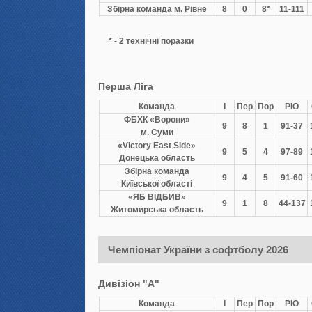
Збірна команда м. Рівне
8
0
8*
11-111
* - 2 технічні поразки
Перша Ліга
Команда
І
Пер
Пор
РІО
ФБХК «Ворони»
9
8
1
91-37
м. Суми
«Victory East Side»
9
5
4
97-89
Донецька область
Збірна команда
9
4
5
91-60
Київської області
«ЯБ ВІДБИВ»
9
1
8
44-137
Житомирська область
Чемпіонат України з софтболу 2026
Дивізіон "А"
Команда
І
Пер
Пор
РІО