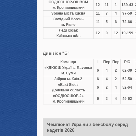
ОСДЮCШОР-ОШВСМ
12
11
1
139-43
м. Кропивницький
Збірна міста Києва
11
7
4
97-59
Західний Вогонь
11
5
6
72-66
м. Рівне
Леді Козак
12
0
12
19-159
Київська обл.
Дивізіон "Б"
Команда
І
Пер
Пор
РІО
«КДЮСШ Україна-Ravens»
6
4
2
62-39
м. Суми
Збірна м. Київ-2
6
4
2
52-50
«East Side»
6
2
4
52-64
Донецька область
«ОСДЮСШОР-2»
6
2
4
49-62
м. Кропивницький
Чемпіонат України з бейсболу серед
кадетів 2026