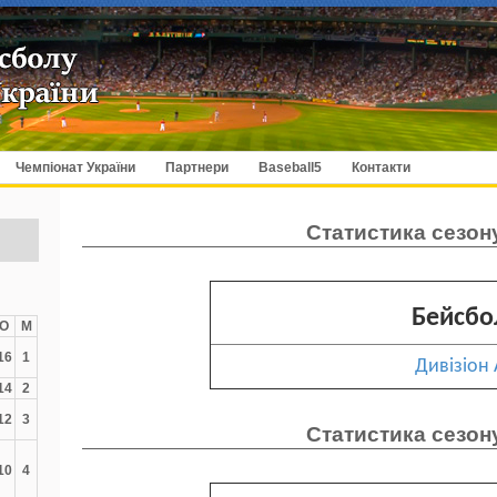
Чемпіонат України
Партнери
Baseball5
Контакти
Статистика сезон
Бейсбо
О
М
16
1
Дивізіон 
14
2
12
3
Статистика сезон
10
4