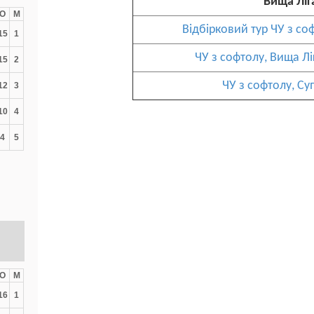
Вища Ліг
О
М
Відбірковий тур ЧУ з со
15
1
ЧУ з софтолу, Вища Лі
15
2
ЧУ з софтолу, Су
12
3
10
4
4
5
О
М
16
1