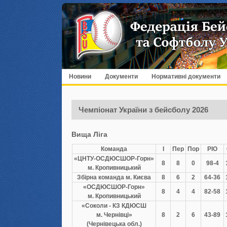
Новини
Документи
Нормативні документи
Чемпіонат України з бейсболу 2026
Вища Ліга
Команда
І
Пер
Пор
РІО
«ЦНТУ-ОСДЮСШОР-Горн»
8
8
0
98-4
м. Кропивницький
Збірна команда м. Києва
8
6
2
64-36
«ОСДЮСШОР-Горн»
8
4
4
82-58
м. Кропивницький
«Соколи - КЗ КДЮСШ
м. Чернівці»
8
2
6
43-89
(Чернівецька обл.)