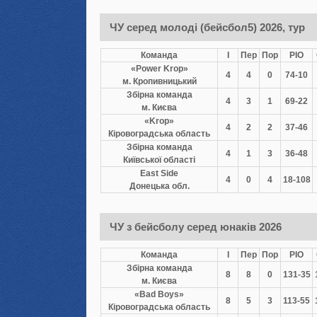
ЧУ серед молоді (бейсбол5) 2026, тур
Команда
І
Пер
Пор
РІО
«Power Krop»
4
4
0
74-10
м. Кропивницький
Збірна команда
4
3
1
69-22
м. Києва
«Krop»
4
2
2
37-46
Кіровоградська область
Збірна команда
4
1
3
36-48
Київської області
East Side
4
0
4
18-108
Донецька обл.
ЧУ з бейсболу серед юнаків 2026
Команда
І
Пер
Пор
РІО
Збірна команда
8
8
0
131-35
м. Києва
«Bad Boys»
8
5
3
113-55
Кіровоградська область