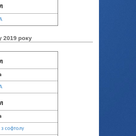
л
А
у 2019 року
л
а
А
л
а
 з софтолу