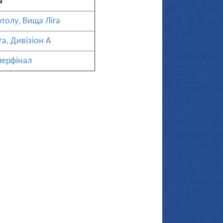
а
фтолу, Вища Ліга
га, Дивізіон А
перфінал