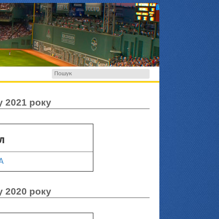
у 2021 року
л
А
у 2020 року