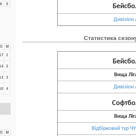
6
5
Бейсбо
Дивізіон 
Статистика сезон
О
М
17
1
Бейсбо
14
2
Вища Ліг
13
3
Дивізіон 
10
4
Софтбо
Вища Ліг
Відбірковий тур ЧУ
О
М