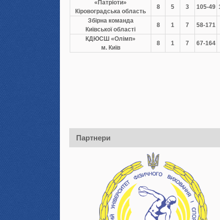
«Патріоти»
8
5
3
105-49
Кіровоградська область
Збірна команда
8
1
7
58-171
Київської області
КДЮСШ «Олімп»
8
1
7
67-164
м. Київ
Партнери