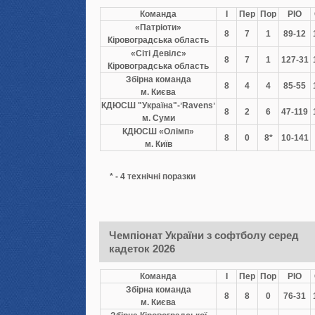
Команда
І
Пер
Пор
РІО
«Патріоти»
8
7
1
89-12
Кіровоградська область
«Сіті Девілс»
8
7
1
127-31
Кіровоградська область
Збірна команда
8
4
4
85-55
м. Києва
КДЮСШ "Україна"-ʼRavensʼ
8
2
6
47-119
м. Суми
КДЮСШ «Олімп»
8
0
8*
10-141
м. Київ
* - 4 технічні поразки
Чемпіонат України з софтболу серед
кадеток 2026
Команда
І
Пер
Пор
РІО
Збірна команда
8
8
0
76-31
м. Києва